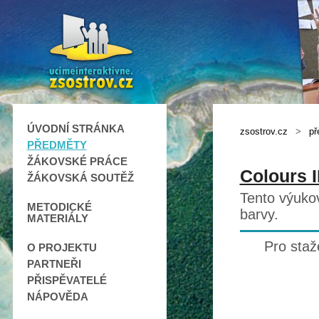
ÚVODNÍ STRÁNKA
zsostrov.cz
>
př
PŘEDMĚTY
ŽÁKOVSKÉ PRÁCE
Colours II
ŽÁKOVSKÁ SOUTĚŽ
Tento výukov
METODICKÉ
barvy.
MATERIÁLY
Pro staž
O PROJEKTU
PARTNEŘI
PŘISPĚVATELÉ
NÁPOVĚDA