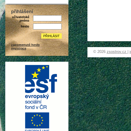
přihlášení
uživatelské
jméno
heslo
zapomenuté heslo
registrace
© 2026
zsostrov.cz
|