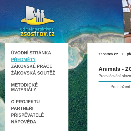
ÚVODNÍ STRÁNKA
zsostrov.cz
>
př
PŘEDMĚTY
ŽÁKOVSKÉ PRÁCE
Animals - 
ŽÁKOVSKÁ SOUTĚŽ
Procvičování slovn
METODICKÉ
Pro stažení
MATERIÁLY
O PROJEKTU
PARTNEŘI
PŘISPĚVATELÉ
NÁPOVĚDA