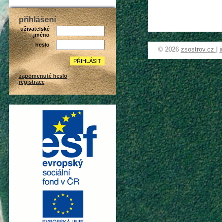
přihlášení
uživatelské
jméno
heslo
© 2026
zsostrov.cz
|
zapomenuté heslo
registrace