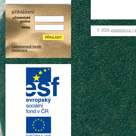
přihlášení
uživatelské
jméno
heslo
© 2026
zsostrov.cz
|
zapomenuté heslo
registrace