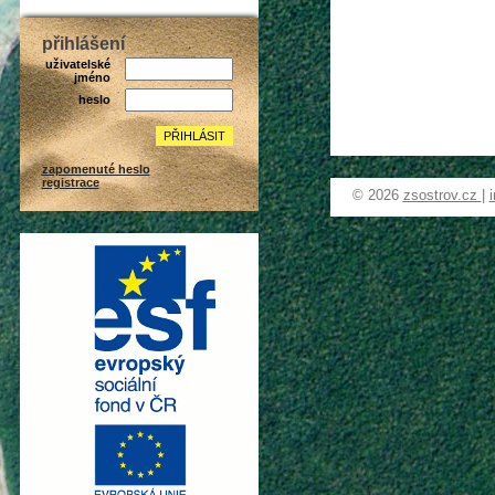
přihlášení
uživatelské
jméno
heslo
zapomenuté heslo
registrace
© 2026
zsostrov.cz
|