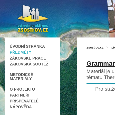
ÚVODNÍ STRÁNKA
zsostrov.cz
>
př
PŘEDMĚTY
ŽÁKOVSKÉ PRÁCE
Grammar -
ŽÁKOVSKÁ SOUTĚŽ
Materiál je 
METODICKÉ
tématu There
MATERIÁLY
Pro staž
O PROJEKTU
PARTNEŘI
PŘISPĚVATELÉ
NÁPOVĚDA