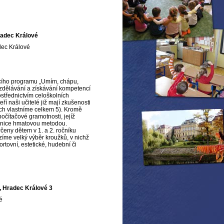
radec Králové
dec Králové
cího programu „Umím, chápu,
zdělávání a získávání kompetencí
ostřednictvím celoškolních
ří naši učitelé již mají zkušenosti
jich vlastníme celkem 5). Kromě
čítačové gramotnosti, jejíž
esnice hmatovou metodou.
určeny dětem v 1. a 2. ročníku
íme velký výběr kroužků, v nichž
rtovní, estetické, hudební či
, Hradec Králové 3
vé