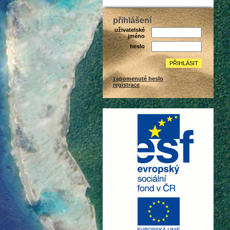
přihlášení
uživatelské
jméno
heslo
zapomenuté heslo
registrace