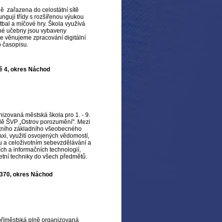
ě zařazena do celostátní sítě
ungují třídy s rozšířenou výukou
bal a míčové hry. Škola využívá
né učebny jsou vybaveny
se věnujeme zpracování digitální
ho časopisu.
vě 4, okres Náchod
izovaná městská škola pro 1. - 9.
adě ŠVP „Ostrov porozumění". Mezi
alitního základního všeobecného
axi, využití osvojených vědomostí,
u a celoživotním sebevzdělávání a
ch a informačních technologií,
tní techniky do všech předmětů.
 370, okres Náchod
 příměstská plně organizovaná