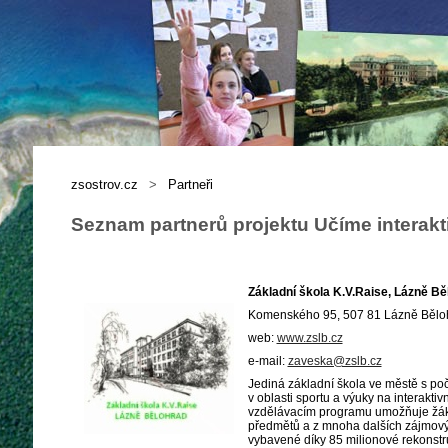
zsostrov.cz
>
Partneři
Seznam partnerů projektu Učíme interakti
Základní škola K.V.Raise, Lázně Bě
Komenského 95, 507 81 Lázně Bělo
web:
www.zslb.cz
e-mail:
zaveska@zslb.cz
Jediná základní škola ve městě s poč
v oblasti sportu a výuky na interakti
vzdělávacím programu umožňuje žákům
předmětů a z mnoha dalších zájmovýc
vybavené díky 85 milionové rekonstru