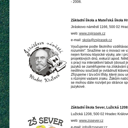
- 2006.
Základní škola a Mateřská škola H
Jiráskovo náměstí 1166, 500 02 Hra
web:
www.zsjirasek.cz
e-mail:
skola@zsjirasek.cz
Vyučujeme podle školního vzděláva
rozumím". Snažíme se o inovaci ve v
nejen formou klasické výuky, ale i pr
projektových dnů, exkurzí apod. Někte
s prací na interaktivní tabuli (dosud 
jazyků se zaměřujeme na získávání po
nedílnou součástí je ovládnutí kláv
Zřizujeme i tzv.oční třídy, které jsou 
s různými vadami zraku. Žákům nabíz
se mohou dále rozvíjet po stránce spo
jazykové.
Základní škola Sever, Lužická 1208
Lužická 1208, 500 02 Hradec Králo
web:
www.zssever.cz
e-mail:
info@zssever.cz