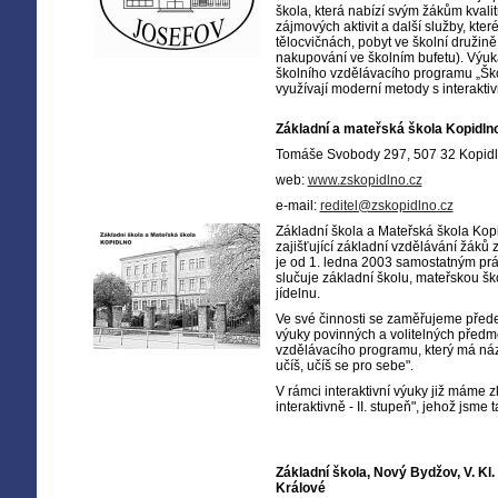
škola, která nabízí svým žákům kvalit
zájmových aktivit a další služby, kter
tělocvičnách, pobyt ve školní družině,
nakupování ve školním bufetu). Výuk
školního vzdělávacího programu „Škol
využívají moderní metody s interakti
Základní a mateřská škola Kopidln
Tomáše Svobody 297, 507 32 Kopid
web:
www.zskopidlno.cz
e-mail:
reditel@zskopidlno.cz
Základní škola a Mateřská škola Kop
zajišťující základní vzdělávání žáků 
je od 1. ledna 2003 samostatným pr
slučuje základní školu, mateřskou ško
jídelnu.
Ve své činnosti se zaměřujeme přede
výuky povinných a volitelných předm
vzdělávacího programu, který má ná
učíš, učíš se pro sebe".
V rámci interaktivní výuky již máme 
interaktivně - II. stupeň", jehož jsme 
Základní škola, Nový Bydžov, V. Kl
Králové