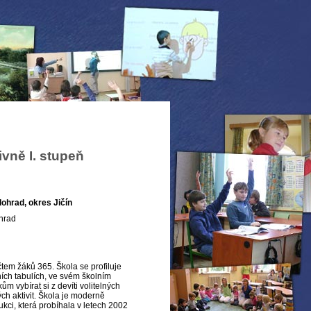
vně I. stupeň
lohrad, okres Jičín
hrad
tem žáků 365. Škola se profiluje
vních tabulích, ve svém školním
 vybírat si z devíti volitelných
h aktivit. Škola je moderně
kci, která probíhala v letech 2002