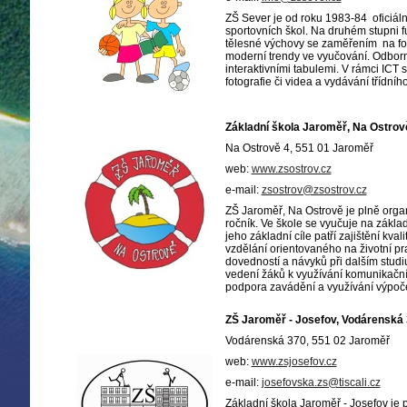
ZŠ Sever je od roku 1983-84 oficiáln
sportovních škol. Na druhém stupni f
tělesné výchovy se zaměřením na fot
moderní trendy ve vyučování. Odbor
interaktivními tabulemi. V rámci ICT 
fotografie či videa a vydávání třídní
Základní škola Jaroměř, Na Ostro
Na Ostrově 4, 551 01 Jaroměř
web:
www.zsostrov.cz
e-mail:
zsostrov@zsostrov.cz
ZŠ Jaroměř, Na Ostrově je plně organ
ročník. Ve škole se vyučuje na zákl
jeho základní cíle patří zajištění kv
vzdělání orientovaného na životní pr
dovedností a návyků při dalším studi
vedení žáků k využívání komunikační
podpora zavádění a využívání výpoče
ZŠ Jaroměř - Josefov, Vodárenská
Vodárenská 370, 551 02 Jaroměř
web:
www.zsjosefov.cz
e-mail:
josefovska.zs@tiscali.cz
Základní škola Jaroměř - Josefov je