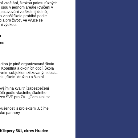
ní vzdělání, širokou paletu různých
é jsou v jednom areále (cvičení v
 stravování ve školní jídelně,
a v naší škole probíhá podle
a pro život". Ve výuce se
vní výukou.
o
lno
idlno je plně organizovaná škola
z Kopidlna a okolních obcí. Škola
ávním subjektem zřizovaným obcí a
lu, školní družinu a školní
vším na kvalitní zabezpečení
ětů podle vlastního školního
zev ŠVP pro ZV - „Čemukoli se
zkušenosti s projektem „Učíme
také partnery.
. Klicpery 561, okres Hradec