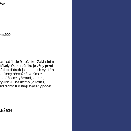
žov
ho 399
ání od 1. do 9. ročníku. Základním
školy. Od 4. ročníku je vždy první
 těchto třídách jsou do nich vybíráni
ou členy převážně ve škole
 o běžecké lyžování, karate,
klistiku, basketbal, atletiku,
áci těchto tříd mají zvýšený počet
ická 536