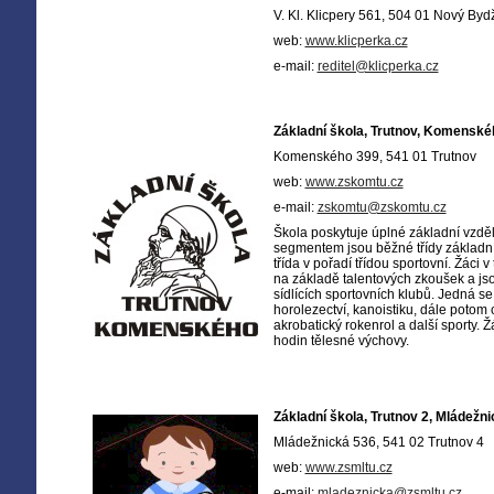
V. Kl. Klicpery 561, 504 01 Nový Byd
web:
www.klicperka.cz
e-mail:
reditel@klicperka.cz
Základní škola, Trutnov, Komenské
Komenského 399, 541 01 Trutnov
web:
www.zskomtu.cz
e-mail:
zskomtu@zskomtu.cz
Škola poskytuje úplné základní vzděl
segmentem jsou běžné třídy základní 
třída v pořadí třídou sportovní. Žáci v
na základě talentových zkoušek a js
sídlících sportovních klubů. Jedná se
horolezectví, kanoistiku, dále potom cy
akrobatický rokenrol a další sporty. Ž
hodin tělesné výchovy.
Základní škola, Trutnov 2, Mládežn
Mládežnická 536, 541 02 Trutnov 4
web:
www.zsmltu.cz
e-mail:
mladeznicka@zsmltu.cz