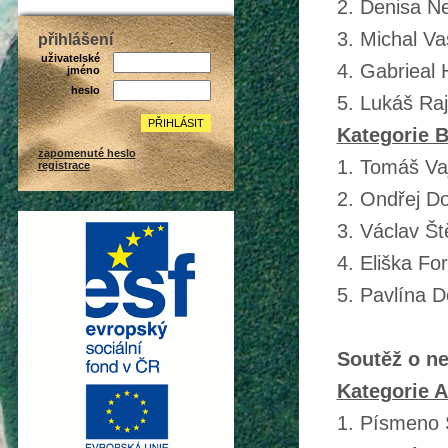
2. Denisa N
3. Michal V
přihlášení
uživatelské
4. Gabrieal
jméno
heslo
5. Lukáš Ra
Kategorie B 
zapomenuté heslo
1. Tomáš Va
registrace
2. Ondřej D
3. Václav Š
4. Eliška Fo
5. Pavlína 
Soutěž o ne
Kategorie A 
1. Písmeno 