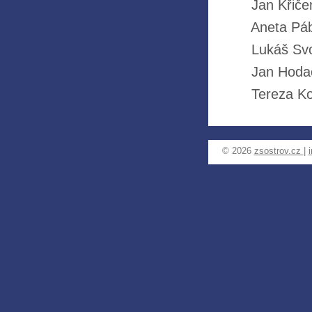
Jan Křičens
Aneta Páblo
Lukáš Svob
Jan Hodač 
Tereza Ko
© 2026
zsostrov.cz
|