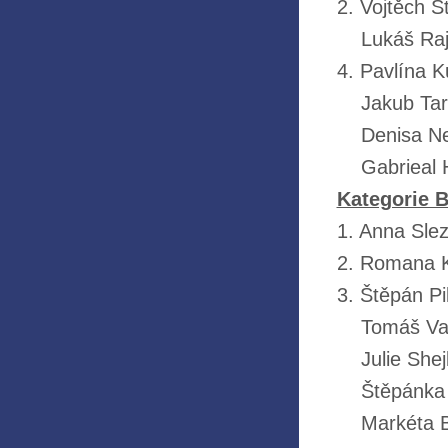
2. Vojtěch Š
Lukáš Rajmo
4. Pavlína 
Jakub Taran
Denisa Ner
Gabrieal Ha
Kategorie B 
1. Anna Sle
2. Romana K
3. Štěpán Pi
Tomáš Vajdl
Julie Shejb
Štěpánka D
Markéta Ba