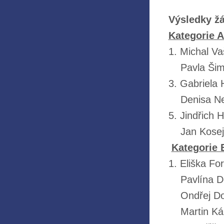
Výsledky ž
Kategorie A 
1. Michal Va
Pavla Šimko
3. Gabriela
Denisa Ner
5. Jindřich 
Jan Kosejk 
Kategorie B
1. Eliška Fo
Pavlína Dos
Ondřej Dou
Martin Káns