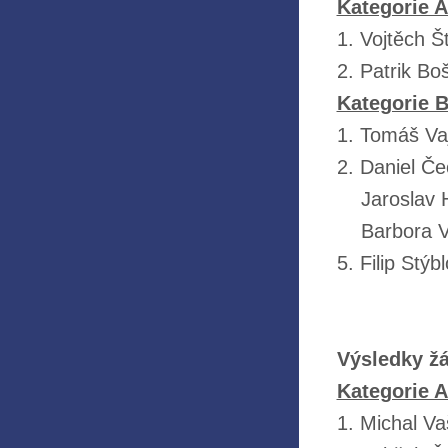
Kategorie A 
1. Vojtěch Š
2. Patrik Bo
Kategorie B 
1. Tomáš Vaj
2. Daniel Če
Jaroslav Ho
Barbora Víg
5. Filip Stý
Výsledky ž
Kategorie A 
1. Michal Va