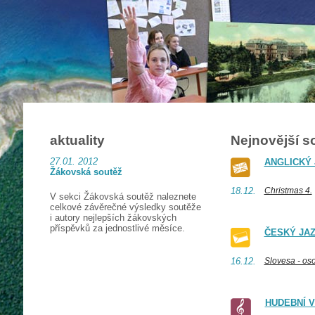
aktuality
Nejnovější s
27.01.
2012
ANGLICKÝ
Žákovská soutěž
18.12.
Christmas 4.
V sekci Žákovská soutěž naleznete
celkové závěrečné výsledky soutěže
i autory nejlepších žákovských
příspěvků za jednostlivé měsíce.
ČESKÝ JA
16.12.
Slovesa - oso
HUDEBNÍ 