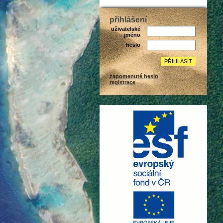
přihlášení
uživatelské
jméno
heslo
zapomenuté heslo
registrace