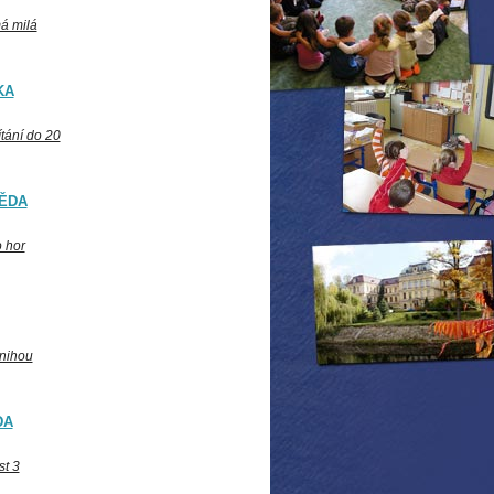
á milá
KA
ítání do 20
ĚDA
 hor
knihou
DA
st 3