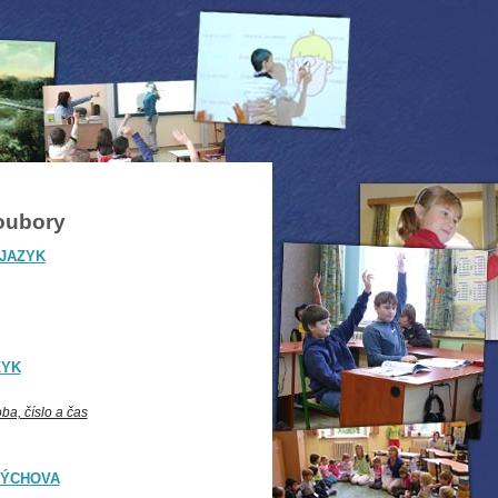
oubory
 JAZYK
ZYK
ba, číslo a čas
VÝCHOVA