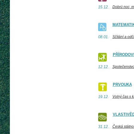
15.12.
Dobrú noc, m
MATEMATI
08.01.
Sčítání a odč
PŘÍRODOV
12.12.
Společenstvo
PRVOUKA
19.12.
Volný čas s 
VLASTIVĚ
31.12.
Česká státno