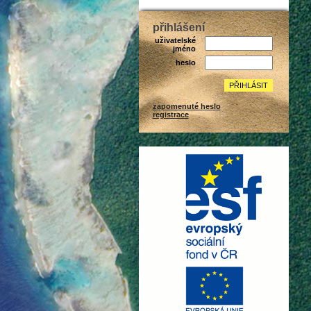
přihlášení
uživatelské
jméno
heslo
zapomenuté heslo
registrace