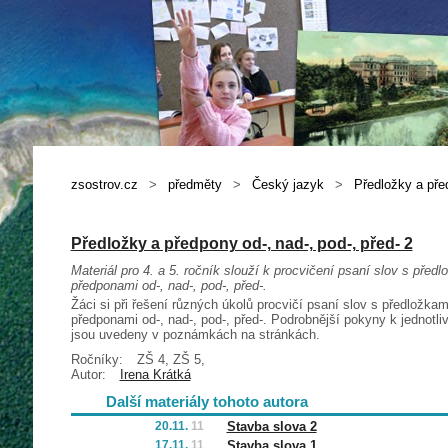
zsostrov.cz
>
předměty
>
Český jazyk
>
Předložky a před
Předložky a předpony od-, nad-, pod-, před- 2
Materiál pro 4. a 5. ročník slouží k procvičení psaní slov s předl
předponami od-, nad-, pod-, před-.
Žáci si při řešení různých úkolů procvičí psaní slov s předložkam
předponami od-, nad-, pod-, před-. Podrobnější pokyny k jednotl
jsou uvedeny v poznámkách na stránkách.
Ročníky:
ZŠ 4, ZŠ 5,
Autor:
Irena Krátká
Další materiály tohoto autora
20.11.
11
Stavba slova 2
17.11.
11
Stavba slova 1