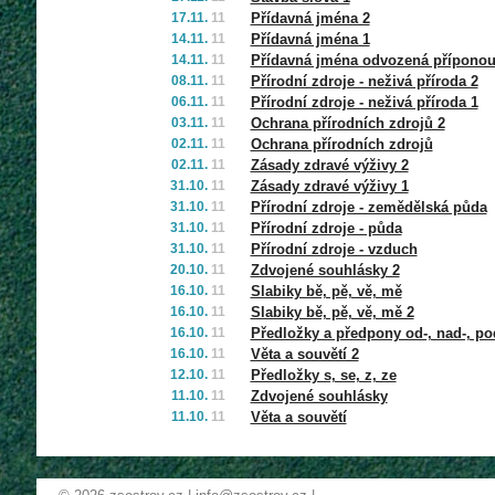
17.11.
11
Přídavná jména 2
14.11.
11
Přídavná jména 1
14.11.
11
Přídavná jména odvozená příponou
08.11.
11
Přírodní zdroje - neživá příroda 2
06.11.
11
Přírodní zdroje - neživá příroda 1
03.11.
11
Ochrana přírodních zdrojů 2
02.11.
11
Ochrana přírodních zdrojů
02.11.
11
Zásady zdravé výživy 2
31.10.
11
Zásady zdravé výživy 1
31.10.
11
Přírodní zdroje - zemědělská půda
31.10.
11
Přírodní zdroje - půda
31.10.
11
Přírodní zdroje - vzduch
20.10.
11
Zdvojené souhlásky 2
16.10.
11
Slabiky bě, pě, vě, mě
16.10.
11
Slabiky bě, pě, vě, mě 2
16.10.
11
Předložky a předpony od-, nad-, pod
16.10.
11
Věta a souvětí 2
12.10.
11
Předložky s, se, z, ze
11.10.
11
Zdvojené souhlásky
11.10.
11
Věta a souvětí