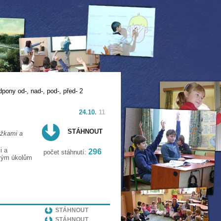
pony od-, nad-, pod-, před- 2
24.10.
11
STÁHNOUT
ožkami a
i a
296
počet stáhnutí:
ivým úkolům
STÁHNOUT
STÁHNOUT