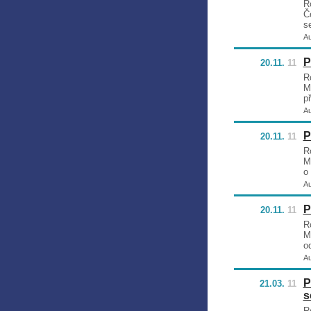
R
Č
s
Au
P
20.11.
11
R
Ma
p
Au
P
20.11.
11
R
Ma
o
Au
P
20.11.
11
R
Ma
o
Au
P
21.03.
11
s
R