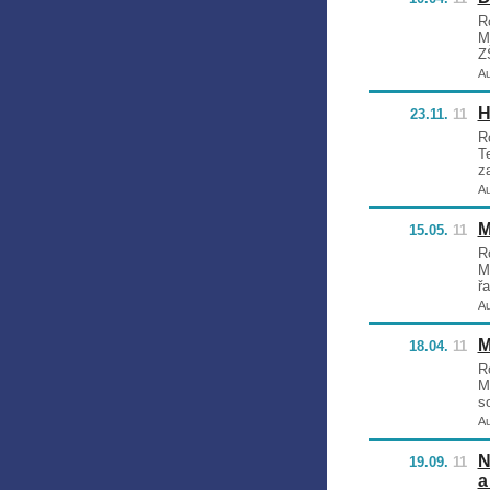
R
M
Z
Au
H
23.11.
11
R
T
z
Au
M
15.05.
11
R
M
ř
Au
M
18.04.
11
R
M
s
Au
N
19.09.
11
a