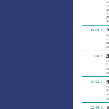
R
D
zv
v 
pí
Au
R
22.03.
11
R
P
s
Au
R
10.04.
11
R
P
s
Au
R
20.03.
11
R
P
s
Au
S
10.04.
11