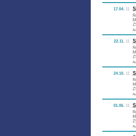
S
17.04.
11
R
M
Z
Au
S
22.11.
11
R
M
Z
Au
S
24.10.
11
R
M
Z
Au
S
01.06.
11
R
M
Z
Au