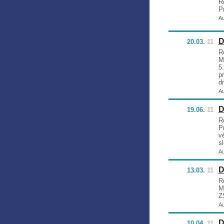
R
P
Au
D
20.03.
11
R
M
5.
p
d
Au
D
19.06.
11
R
P
v
s
Au
D
13.03.
11
R
M
Z
Au
D
10.04.
11