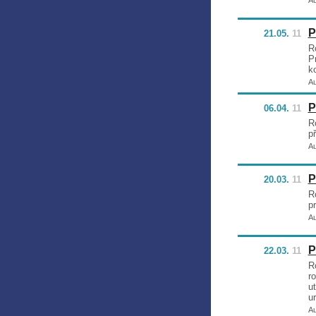
Au
P
21.05.
11
R
P
k
Au
P
06.04.
11
R
p
Au
P
20.03.
11
R
pr
Au
P
22.03.
11
R
ro
u
u
Au