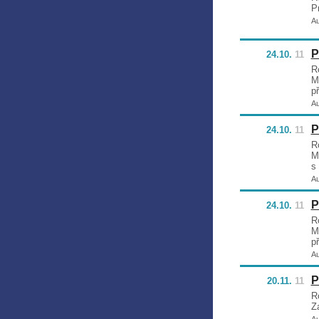
P
Au
P
24.10.
11
R
Ma
p
Au
P
24.10.
11
R
Ma
s
Au
P
24.10.
11
R
Ma
p
Au
P
20.11.
11
R
Z