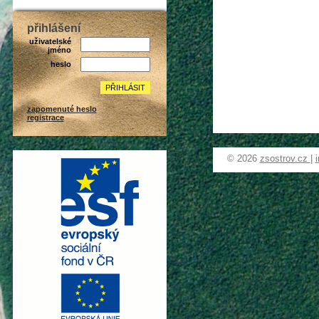
přihlášení
uživatelské
jméno
heslo
zapomenuté heslo
registrace
© 2026
zsostrov.cz
|