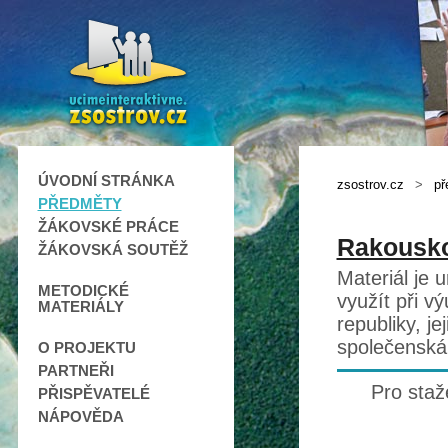
ÚVODNÍ STRÁNKA
zsostrov.cz
>
př
PŘEDMĚTY
ŽÁKOVSKÉ PRÁCE
Rakousk
ŽÁKOVSKÁ SOUTĚŽ
Materiál je 
METODICKÉ
využít při v
MATERIÁLY
republiky, j
společenská
O PROJEKTU
PARTNEŘI
Pro staž
PŘISPĚVATELÉ
NÁPOVĚDA