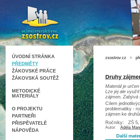
ÚVODNÍ STRÁNKA
zsostrov.cz
>
př
PŘEDMĚTY
ŽÁKOVSKÉ PRÁCE
Druhy zájme
ŽÁKOVSKÁ SOUTĚŽ
Materiál je určen
METODICKÉ
Lze jej ale využí
MATERIÁLY
zájmen. Zabývá s
Cílem jednotlivýc
problematiky - r
O PROJEKTU
zájmen ke druhů
PARTNEŘI
Ročníky:
ZŠ 5,
PŘISPĚVATELÉ
Autor:
Adéla Mar
NÁPOVĚDA
Další mate