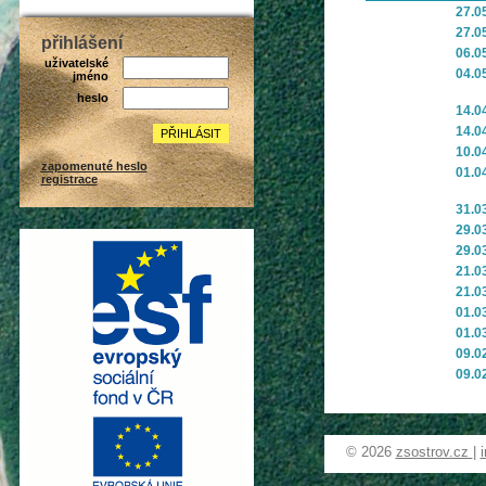
27.05
27.05
přihlášení
06.05
uživatelské
04.05
jméno
heslo
14.04
14.04
10.04
zapomenuté heslo
01.04
registrace
31.03
29.03
29.03
21.03
21.03
01.03
01.03
09.02
09.02
© 2026
zsostrov.cz
|